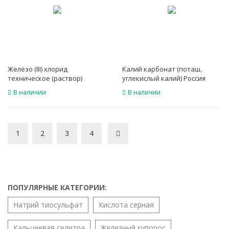
Железо (III) хлорид
Калий карбонат (поташ,
техническое (раствор)
углекислый калий) Россия
В наличии
В наличии
1
2
3
4
ПОПУЛЯРНЫЕ КАТЕГОРИИ:
Натрий тиосульфат
Кислота серная
Кальциевая селитра
Железный купорос