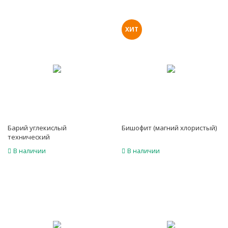
ХИТ
Барий углекислый
Бишофит (магний хлористый)
технический
В наличии
В наличии