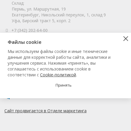
Склад:
Пермь, ул. Маршрутная, 19
Екатеринбург, Никольский переулок, 1, склад 9
Уфа, Бирский тракт 5, корп. 2
+7 (342) 202-64-00
info@vitahim-perm.ru
Файлы cookie
ООО «ВитаХим Пермь»
Мы используем файлы cookie и иные технические
ОГРН: 1115905003059
данные для корректной работы сайта, аналитики и
ИНН/КПП: 5905285619/590501001
улучшения сервиса. Нажимая «принять», вы
соглашаетесь с использованием cookie в
соответствии с
Cookie-политикой
.
© 2022 ВитаХим Пермь
Все права защищены.
Принять
Сайт продвигается в Отделе маркетинга